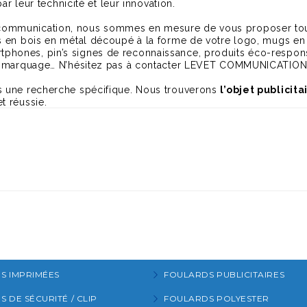
ar leur technicité et leur innovation.
 communication, nous sommes en mesure de vous proposer to
s en bois en métal découpé à la forme de votre logo, mugs en m
phones, pin’s signes de reconnaissance, produits éco-respon
vec marquage… N’hésitez pas à contacter LEVET COMMUNICATION
s une recherche spécifique. Nous trouverons
l’objet publicita
t réussie.
S IMPRIMÉES
FOULARDS PUBLICITAIRES
 DE SÉCURITÉ / CLIP
FOULARDS POLYESTER