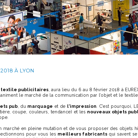
2018 À LYON
 textile publicitaires
, aura lieu du 6 au 8 février 2018 à EU
niment le marché de la communication par l’objet et le textile
jets pub
, du
marquage
et de
l’impression
. C’est pourquoi,
atière, coupe, couleurs, tendance) et les
nouveaux objets publ
ope.
n marché en pleine mutation et de vous proposer des objets hig
sélectionnons pour vous les
meilleurs fabricants
qui savent se 