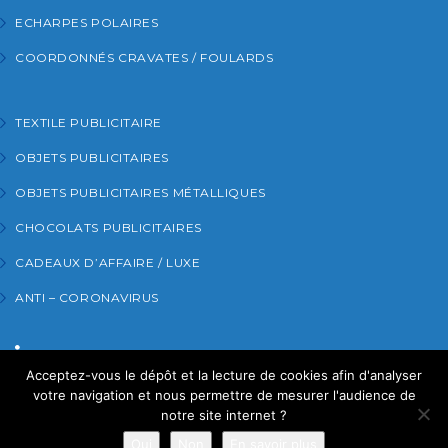
ECHARPES POLAIRES
COORDONNÉS CRAVATES / FOULARDS
TEXTILE PUBLICITAIRE
OBJETS PUBLICITAIRES
OBJETS PUBLICITAIRES MÉTALLIQUES
CHOCOLATS PUBLICITAIRES
CADEAUX D’AFFAIRE / LUXE
ANTI – CORONAVIRUS
Acceptez-vous le dépôt et la lecture de cookies afin d'analyser
RETROUVEZ-NOUS SUR LINKEDIN
votre navigation et nous permettre de mesurer l'audience de
notre site internet ?
Mentions légales
– Copyright© 2018-2019 Levet
Oui
Non
En savoir plus