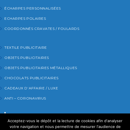
ÉCHARPES PERSONNALISÉES
ECHARPES POLAIRES
COORDONNÉS CRAVATES / FOULARDS
TEXTILE PUBLICITAIRE
OBJETS PUBLICITAIRES
OBJETS PUBLICITAIRES MÉTALLIQUES
CHOCOLATS PUBLICITAIRES
CADEAUX D’AFFAIRE / LUXE
ANTI – CORONAVIRUS
Acceptez-vous le dépôt et la lecture de cookies afin d'analyser
RETROUVEZ-NOUS SUR LINKEDIN
votre navigation et nous permettre de mesurer l'audience de