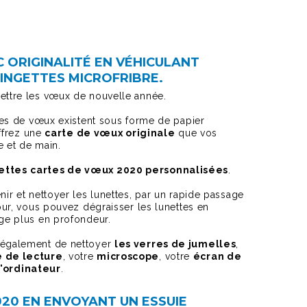
 ORIGINALITÉ EN VÉHICULANT
INGETTES MICROFRIBRE.
mettre les vœux de nouvelle année.
rtes de vœux existent sous forme de papier
frez une
carte de vœux originale
que vos
e et de main.
ettes
cartes de vœux 2020 personnalisées
.
nir et nettoyer les lunettes, par un rapide passage
jour, vous pouvez dégraisser les lunettes en
age plus en profondeur.
t également de nettoyer
les verres de jumelles
,
 de lecture
, votre
microscope
, votre
écran de
'ordinateur
.
20 EN ENVOYANT UN ESSUIE