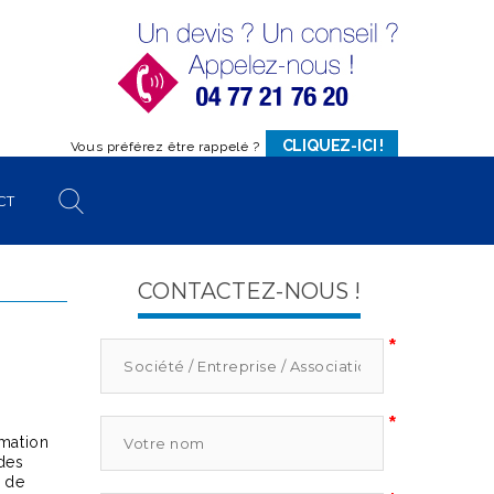
CLIQUEZ-ICI !
Vous préférez être rappelé ?
CT
CONTACTEZ-NOUS !
*
*
mmation
 des
t de