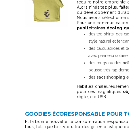
réduire notre empreinte 
Alors n’hésitez plus, fait
du développement durab
Nous avons sélectionné
Pour une communicatio
publicitaires écologiq
des tee-shirts, des ca
style naturel et tenda
des calculatrices et 
avec panneau solaire 
des mugs ou des
boî
pousse très rapideme
des
sacs shopping
en
Habillez chaleureusement 
pour ces magnifiques
ob
règle, clé USB…
GOODIES ÉCORESPONSABLE POUR T
Et la bonne nouvelle, la consommation responsable 
tous, tels que le stylo ultra-design en plastique d