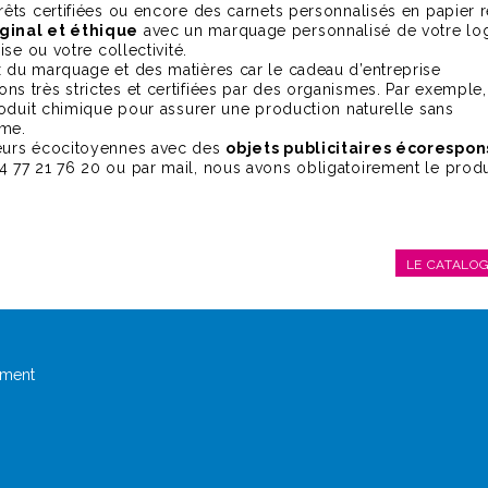
rêts certifiées ou encore des carnets personnalisés en papier r
ginal et éthique
avec un marquage personnalisé de votre lo
se ou votre collectivité.
 du marquage et des matières car le cadeau d’entreprise
s très strictes et certifiées par des organismes. Par exemple,
roduit chimique pour assurer une production naturelle sans
mme.
leurs écocitoyennes avec des
objets publicitaires écorespo
4 77 21 76 20 ou par mail, nous avons obligatoirement le produi
LE CATALO
ement