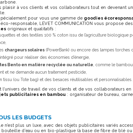
carbone.
es plaisir à vos clients et vos collaborateurs tout en devenant u
le.
 spécialement pour vous une gamme de
goodies écorespons
n éco-responsable, LEVET COMMUNICATION vous propose de
ues
originaux et qualitatifs :
squettes et des textiles 100 % coton issu de l’agriculture biologique 
nce,
des
chargeurs solaires
(PowerBank) ou encore des lampes torches
intégré pour réaliser des économies d’énergie,
tes Bento en matière recyclée ou naturelle
, comme le bambou
nt et ne demande aucun traitement pesticide,
 tissu (ou Tote bag) et des besaces réutilisables et personnalisables.
l’univers de travail de vos clients et de vos collaborateurs en
jets publicitaires en bambou
: organisateur de bureau, carnet
OUS LES BUDGETS
n’est plus un luxe, avec des objets publicitaires variés acces
e bouteille d’eau ou en bio-plastique (à base de fibre de blé ou