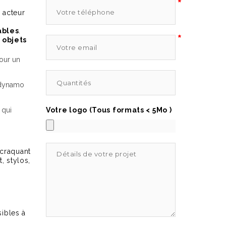
*
n acteur
ables
.
*
s
objets
pour un
 dynamo
 qui
Votre logo (Tous formats < 5Mo )
 craquant
, stylos,
sibles à