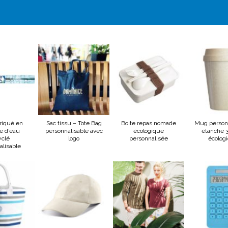
briqué en
Sac tissu – Tote Bag
Boite repas nomade
Mug person
le d’eau
personnalisable avec
écologique
étanche 
yclé
logo
personnalisée
écolog
alisable