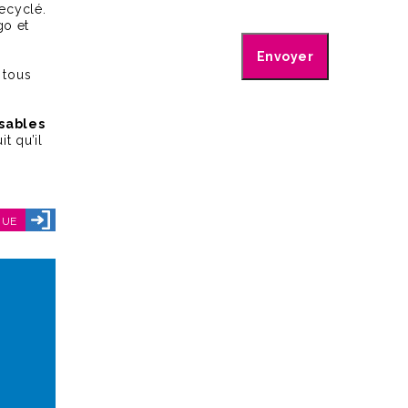
ecyclé.
go et
 tous
nsables
t qu’il
GUE