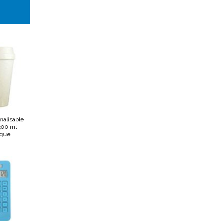
nalisable
300 ml
ique