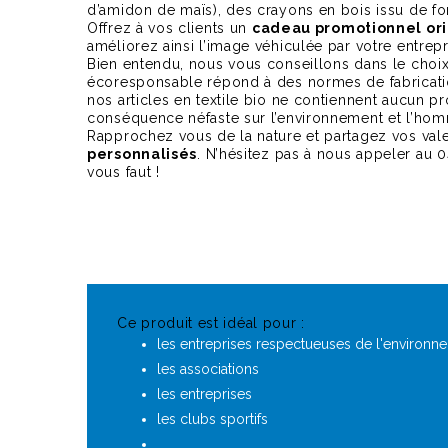
d’amidon de maïs), des crayons en bois issu de fo
Offrez à vos clients un
cadeau promotionnel ori
améliorez ainsi l’image véhiculée par votre entrepri
Bien entendu, nous vous conseillons dans le choix
écoresponsable répond à des normes de fabrication
nos articles en textile bio ne contiennent aucun p
conséquence néfaste sur l’environnement et l’ho
Rapprochez vous de la nature et partagez vos va
personnalisés
. N’hésitez pas à nous appeler au 0
vous faut !
Ce produit est idéal pour :
les entreprises respectueuses de l'environn
les associations
les entreprises
les clubs sportifs
…