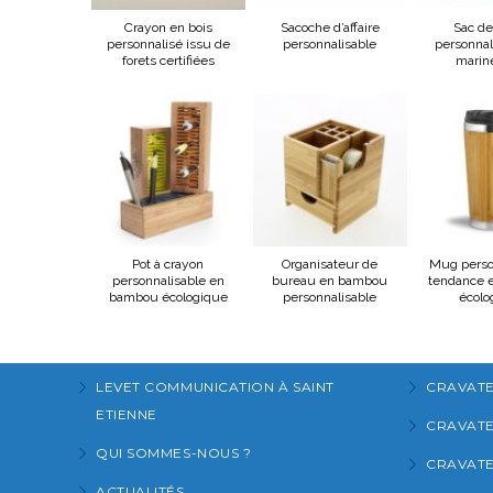
Crayon en bois
Sacoche d’affaire
Sac de
personnalisé issu de
personnalisable
personnal
forets certifiées
marin
Pot à crayon
Organisateur de
Mug perso
personnalisable en
bureau en bambou
tendance 
bambou écologique
personnalisable
écolo
LEVET COMMUNICATION À SAINT
CRAVATE
ETIENNE
CRAVATES
QUI SOMMES-NOUS ?
CRAVATE
ACTUALITÉS