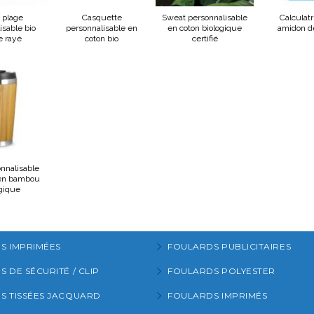
 plage
Casquette
Sweat personnalisable
Calculatr
isable bio
personnalisable en
en coton biologique
amidon d
e rayé
coton bio
certifié
nnalisable
en bambou
gique
S IMPRIMÉES
FOULARDS PUBLICITAIRES
 DE SÉCURITÉ / CLIP
FOULARDS POLYESTER
S TISSÉES JACQUARD
FOULARDS IMPRIMÉS