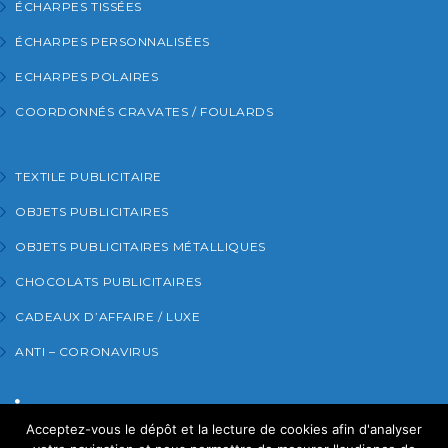
ÉCHARPES TISSÉES
ÉCHARPES PERSONNALISÉES
ECHARPES POLAIRES
COORDONNÉS CRAVATES / FOULARDS
TEXTILE PUBLICITAIRE
OBJETS PUBLICITAIRES
OBJETS PUBLICITAIRES MÉTALLIQUES
CHOCOLATS PUBLICITAIRES
CADEAUX D’AFFAIRE / LUXE
ANTI – CORONAVIRUS
Acceptez-vous le dépôt et la lecture de cookies afin d'analyser
RETROUVEZ-NOUS SUR LINKEDIN